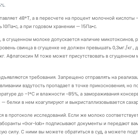
5%.
тавляет 48°Т, а в пересчете на процент молочной кислоты —
 10Па•с, а при годовом хранении — 15Па•с.
 в сгущенном молоке допускается наличие микотоксинов, ра
овень свинца в сгущенке не должен превышать 0,3мг./кг., 
г./кг. Афлатоксин М тоже может присутствовать в сгущенном 
едъявляются требования. Запрещено отправлять на реализа
вливании вздутость пропадает в точке прикосновения, но п
ратуре до –1°С и влажности ~85%, а замораживания консер
 — белки в нем коагулируют и выкристаллизовывается сахар
 в протоколе исследований. Если же молоко соответствует
аборанты «Gor-lab» подписывают документы и передают вам
ю силу. С ними вы можете обратиться в суд, а можете подт