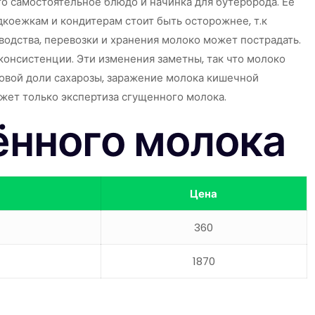
то самостоятельное блюдо и начинка для бутерброда. Ее
дкоежкам и кондитерам стоит быть осторожнее, т.к
одства, перевозки и хранения молоко может пострадать.
консистенции. Эти изменения заметны, так что молоко
совой доли сахарозы, заражение молока кишечной
ожет только экспертиза сгущенного молока.
ённого молока
Цена
360
1870