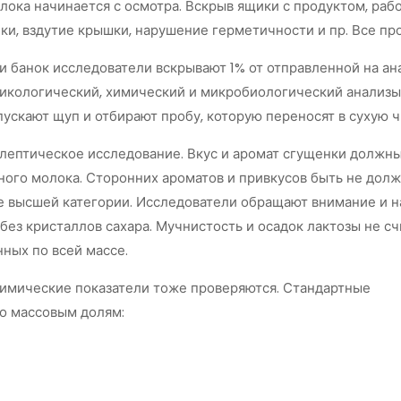
ока начинается с осмотра. Вскрыв ящики с продуктом, раб
ки, вздутие крышки, нарушение герметичности и пр. Все пр
и банок исследователи вскрывают 1% от отправленной на ана
икологический, химический и микробиологический анализы 
ускают щуп и отбирают пробу, которую переносят в сухую ч
лептическое исследование. Вкус и аромат сгущенки должны
ного молока. Сторонних ароматов и привкусов быть не дол
не высшей категории. Исследователи обращают внимание и 
без кристаллов сахара. Мучнистость и осадок лактозы не 
ных по всей массе.
имические показатели тоже проверяются. Стандартные
по массовым долям: